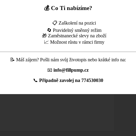
💰 Co Ti nabízíme?
📋 Zaškolení na pozici
🔄 Pravidelný směnný režim
🎁 Zaměstnanecké slevy na zboží
📈 Možnost růstu v rámci firmy
📝 Máš zájem? Pošli nám svůj životopis nebo krátké info na:
📧
info@fillpump.cz
📞
Připadně zavolej na
774530030