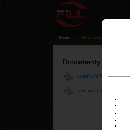
Domů
Ceny paliva
Dokumenty
Reklamační řád čerpacích sta
Ochrana osobních údajů (G