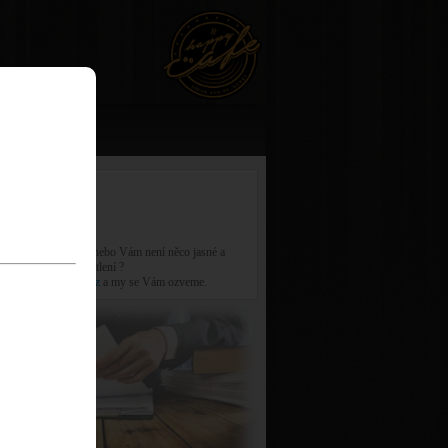
Dokumenty
 informace
otaz k dokumentům nebo Vám není něco jasné a
ete ještě lepší vysvětlení ?
e na
info@fillpump.cz
a my se Vám ozveme.