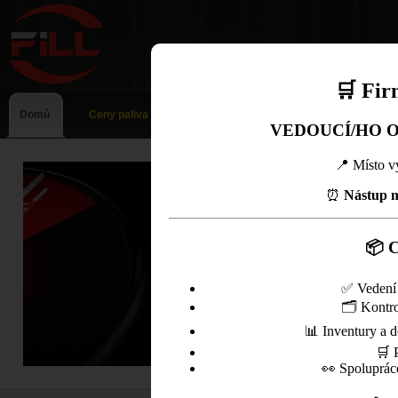
🛒 Fir
Domů
Ceny paliva
VEDOUCÍ/HO 
📍 Místo v
⏰
Nástup m
📦 C
✅ Vedení 
🗂️ Kontro
📊 Inventury a 
🛒 
👀 Spoluprác