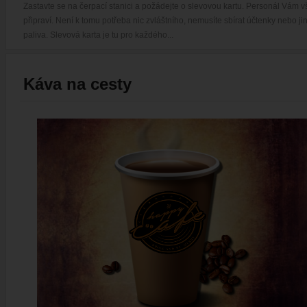
Zastavte se na čerpací stanici a požádejte o slevovou kartu. Personál Vám vš
připraví. Není k tomu potřeba nic zvláštního, nemusíte sbírat účtenky nebo jin
paliva. Slevová karta je tu pro každého...
Káva na cesty