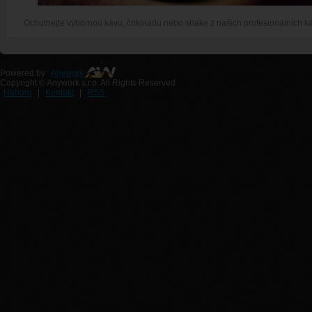
Ochutnejte výbornou kávu, čokoládu nebo shake z našich profesionálních k
Powered by
Anywork
Copyright © Anywork s.r.o. All Rights Reserved
Nahoru
|
Kontakt
|
RSS