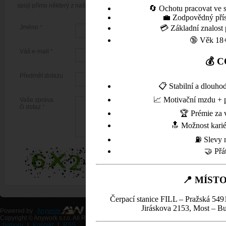
spojí přímo některý z našich pracovníků a pokusí se dotaz vyřešit k Vaší spok
🔄 Ochotu pracovat ve 
💼 Zodpovědný příst
Jméno
*
💳 Základní znalost 
🔞 Věk 18+
Váš e-mail
*
💰 
Předmět dotazu
📋 Stabilní a dlouh
📈 Motivační mzdu + p
Vaše zpráva
či dotaz
*
🏆 Prémie za 
🔝 Možnost karié
⛽ Slevy n
🤝 Přá
📍 MÍST
Čerpací stanice FILL – Pražská 549
Jiráskova 2153, Most – B
Powered by
Anywork
Copyright © Anywork s.r.o. All Rights Reserved
Nahoru
|
Kontakt
|
RSS