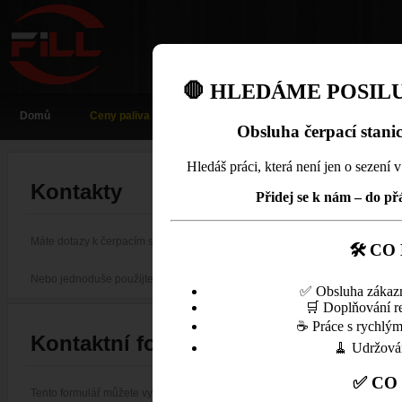
🛑 HLEDÁME POSILU
Domů
Ceny paliva
Obsluha čerpací stani
Hledáš práci, která není jen o sezení v 
Kontakty
Přidej se k nám – do př
Máte dotazy k čerpacím stanicím ? Napište nám přímo na
info@fillpump.cz
🛠 CO
Nebo jednoduše použijte kontaktní formulář a my už si poradíme...
✅ Obsluha zákazní
🛒 Doplňování re
☕ Práce s rychlým
Kontaktní formulář
🧹 Udržován
✅ CO
Tento formulář můžete využít k jakémukoliv dotazu, my vybereme komu ho p