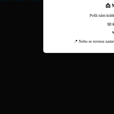
📩
Pošli nám krát
📧
📍 Nebo se rovnou zastav