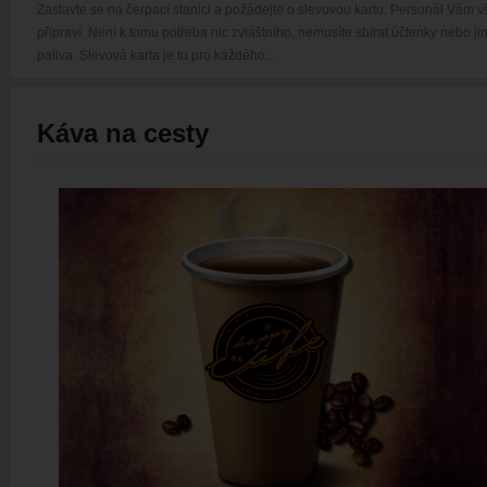
Zastavte se na čerpací stanici a požádejte o slevovou kartu. Personál Vám vš
připraví. Není k tomu potřeba nic zvláštního, nemusíte sbírat účtenky nebo jin
paliva. Slevová karta je tu pro každého...
Káva na cesty