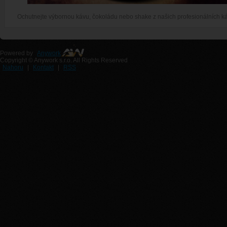
Ochutnejte výbornou kávu, čokoládu nebo shake z našich profesionálních k
Powered by
Anywork
Copyright © Anywork s.r.o. All Rights Reserved
Nahoru
|
Kontakt
|
RSS