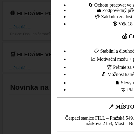
🔄 Ochotu pracovat ve 
💼 Zodpovědný příst
🛑 HLEDÁME POSILU NA ČERPACÍ STANICI FILL
💳 Základní znalost 
🔞 Věk 18+
... číst dál ...
Pozice: Obsluha čerpací stanice – plný úvazek / směnný provoz
💰 
📋 Stabilní a dlouh
🛒 HLEDÁME VEDOUCÍ/HO OBJEDNÁVEK POTR
📈 Motivační mzdu + p
🏆 Prémie za 
... číst dál ...
🔝 Možnost karié
⛽ Slevy n
Novinka na Chomutovské pobočce !
🤝 Přá
📍 MÍST
Čerpací stanice FILL – Pražská 549
Jiráskova 2153, Most – B