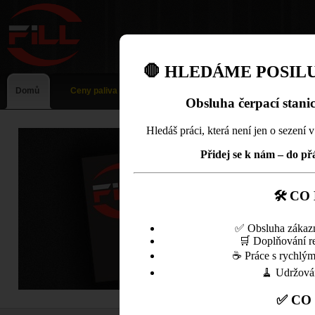
🛑 HLEDÁME POSILU
Domů
Ceny paliva
Obsluha čerpací stani
Hledáš práci, která není jen o sezení v 
Přidej se k nám – do př
🛠 CO
✅ Obsluha zákazní
🛒 Doplňování re
☕ Práce s rychlým
🧹 Udržován
✅ CO