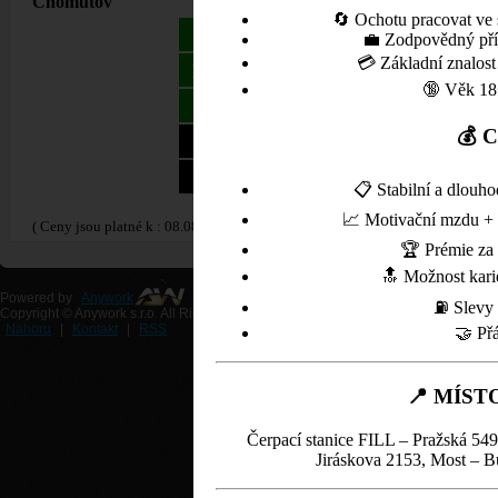
Chomutov
CZK
E
🔄 Ochotu pracovat ve
39.90
1.
NATURAL 95
💼 Zodpovědný přís
💳 Základní znalost
40.90
1.
NATURAL 95R E5
🔞 Věk 18+
43.90
1.
NATURAL 98
💰 
42.90
1.
DIESEL
43.90
1.
DIESEL+
📋 Stabilní a dlou
📈 Motivační mzdu + p
( Ceny jsou platné k : 08.08.2026 3:44:23 )
🏆 Prémie za 
🔝 Možnost kari
Powered by
Anywork
⛽ Slevy 
Copyright © Anywork s.r.o. All Rights Reserved
Nahoru
|
Kontakt
|
RSS
🤝 Přá
📍 MÍST
Čerpací stanice FILL – Pražská 54
Jiráskova 2153, Most – 