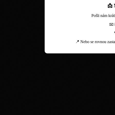
📩
Pošli nám krát
📧
📍 Nebo se rovnou zasta