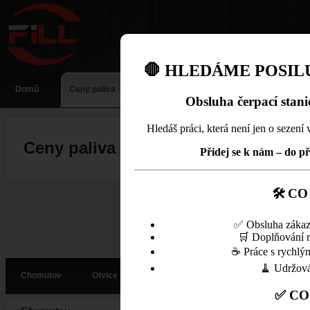
🛑 HLEDÁME POSILU
Domů
Ceny paliva
Obsluha čerpací stani
Hledáš práci, která není jen o sezení v
Ceny paliva
Přidej se k nám – do p
🛠 C
✅ Obsluha zákazn
🛒 Doplňování re
☕ Práce s rychlým
🧹 Udržová
Chomutov
Otvice
Litvínov
Most
Moldava
✅ C