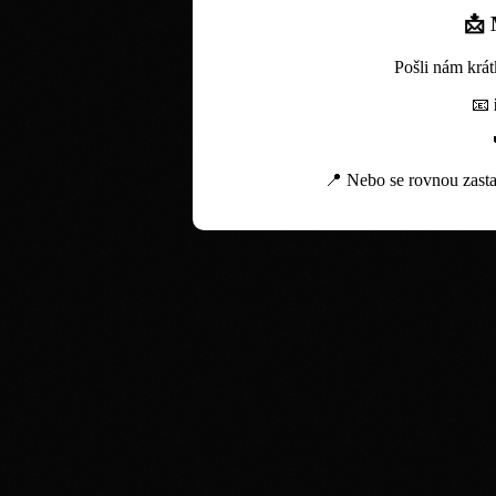
📩
Pošli nám krát
📧
📍 Nebo se rovnou zasta